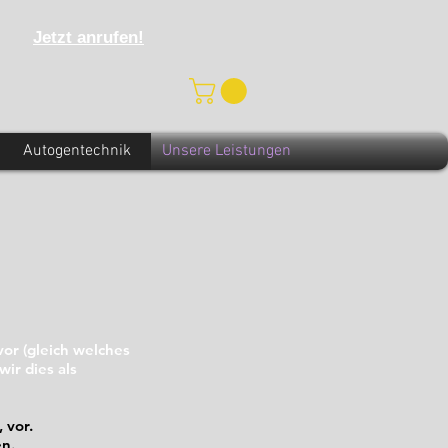
Jetzt anrufen!
Autogentechnik
Unsere Leistungen
r (gleich welches
ir dies als
 vor.
en.