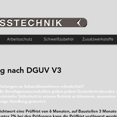
Arbeitsschutz
Schweißzubehör
Zusatzwerkstoffe
ng nach DGUV V3
Wartungen an Schweißmaschinen erforderlich?
ie Berufsgenossenschaften geben jedem Gewerbetreibenden vo
lektrische Sicherheit in seinem Betrieb zu kümmern, ansonsten w
ässige Handlung gewertet.
ichtwert eine Prüffrist von 6 Monaten, auf Baustellen 3 Monate,
unter 2% bei den Prüfungen kann die Prüffrist verlängert werd