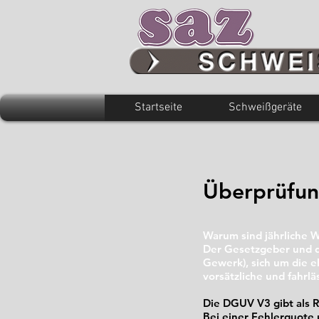
Startseite
Schweißgeräte
Überprüfu
Warum sind jährliche 
Der Gesetzgeber und d
Gewerk), sich um die e
vorsätzliche und fahrl
Die DGUV V3 gibt als R
Bei einer Fehlerquote 