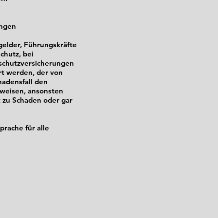
ungen
gelder, Führungskräfte
chutz, bei
dschutzversicherungen
rt werden, der von
hadensfall den
hweisen, ansonsten
 zu Schaden oder gar
rache für alle