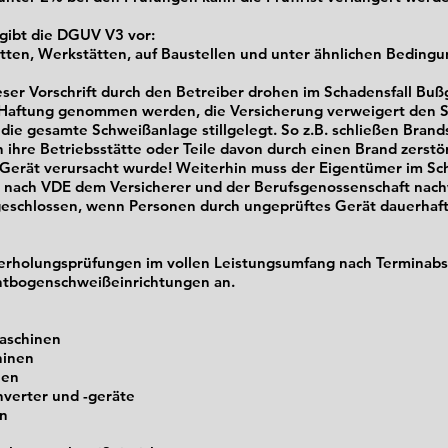
gibt die DGUV V3 vor:
ätten, Werkstätten, auf Baustellen und unter ähnlichen Beding
ser Vorschrift durch den Betreiber drohen im Schadensfall Buß
 Haftung genommen werden, die Versicherung verweigert den S
ie gesamte Schweißanlage stillgelegt. So z.B. schließen Bran
 ihre Betriebsstätte oder Teile davon durch einen Brand zerstö
 Gerät verursacht wurde! Weiterhin muss der Eigentümer im Sc
 nach VDE dem Versicherer und der Berufsgenossenschaft nac
geschlossen, wenn Personen durch ungeprüftes Gerät dauerhaft
erholungsprüfungen im vollen Leistungsumfang nach Terminabsp
chtbogenschweißeinrichtungen an.
aschinen
hinen
nen
nverter und -geräte
en