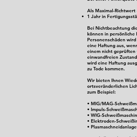
Als Maximal-Richtwert 
1 Jahr in Fertigungsst
Bei Nichtbeachtung die
können in persönliche
Personenschäden wird d
eine Haftung aus, wenn
einem nicht geprüften
einwandfreien Zustand
wird eine Haftung aus
zu Tode kommen.
Wir bieten Ihnen Wied
ortsveränderlichen Li
zum Beispiel:
• MIG/MAG-Schweißm
• Impuls-Schweißmasc
• WIG-Schweißmaschi
• Elektroden-Schweißi
• Plasmaschneidanlag