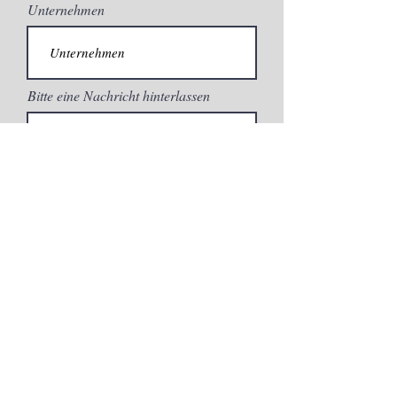
Unternehmen
Bitte eine Nachricht hinterlassen
Ich habe die AGB und
Datenschutzerklärung zur
Kenntnis genommen.
Einreichen
Impressum
Kontakt