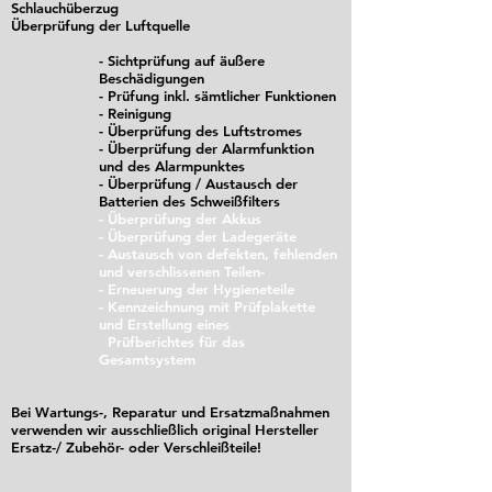
Schlauchüberzug
Überprüfung der Luftquelle
- Sichtprüfung auf äußere
Beschädigungen
- Prüfung inkl. sämtlicher Funktionen
- Reinigung
- Überprüfung des Luftstromes
- Überprüfung der Alarmfunktion
und des Alarmpunktes
- Überprüfung / Austausch der
Batterien des Schweißfilters
- Überprüfung der Akkus
- Überprüfung der Ladegeräte
- Austausch von defekten, fehlenden
und verschlissenen Teilen-
- Erneuerung der Hygieneteile
- Kennzeichnung mit Prüfplakette
und Erstellung eines
Prüfberichtes für das
Gesamtsystem
Bei Wartungs-, Reparatur und Ersatzmaßnahmen
verwenden wir ausschließlich original Hersteller
Ersatz-/ Zubehör- oder Verschleißteile!