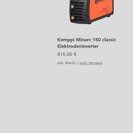
Schnellansicht
Kemppi Minarc 150 classic
Elektrodeninverter
Preis
815,00 €
inkl. MwSt.
|
zzgl. Versand