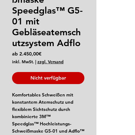
Speedglas™ G5-
01 mit
Gebläseatemsch
utzsystem Adflo
Sale-
ab
2.450,00€
Preis
inkl. MwSt.
|
zzgl. Versand
Nicht verfügbar
Komfortables Schweißen mit
konstantem Atemschutz und
flexiblem Sichtschutz durch
kombinierte 3M™
Speedglas™ Hochleistungs-
Schweißmaske G5-01 und Adflo™