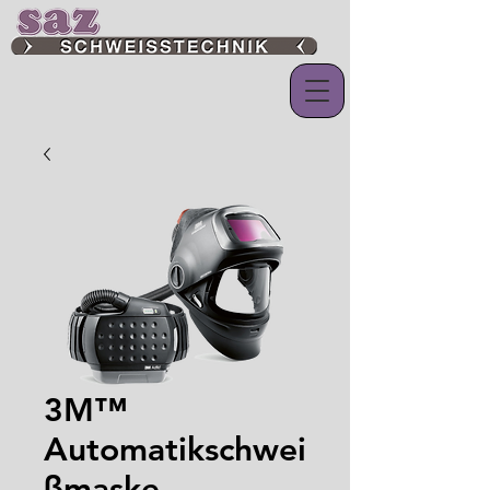
3M™
Automatikschwei
ßmaske