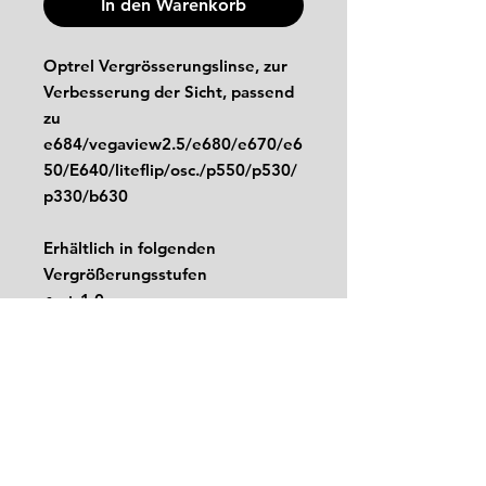
In den Warenkorb
Optrel Vergrösserungslinse, zur
Verbesserung der Sicht, passend
zu
e684/vegaview2.5/e680/e670/e6
50/E640/liteflip/osc./p550/p530/
p330/b630
Erhältlich in folgenden
Vergrößerungsstufen
+ 1,0
+ 1,5
+ 2,0
+ 2,5
Impressum
Kontakt