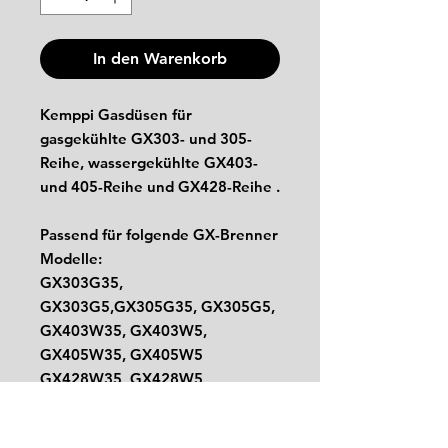
In den Warenkorb
Kemppi Gasdüsen für
gasgekühlte GX303- und 305-
Reihe, wassergekühlte GX403-
und 405-Reihe und GX428-Reihe .
Passend für folgende GX-Brenner
Modelle:
GX303G35,
GX303G5,GX305G35, GX305G5,
GX403W35, GX403W5,
GX405W35, GX405W5
GX428W35, GX428W5
Ausführungen: